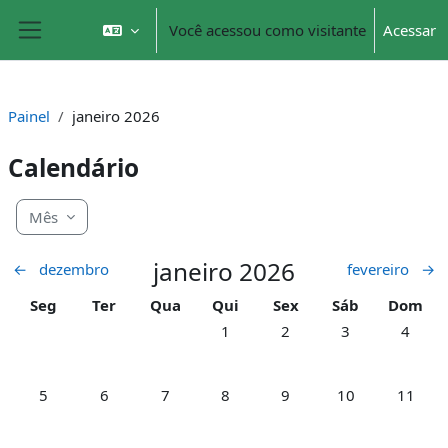
Ir para o conteúdo principal
Você acessou como visitante
Acessar
Painel lateral
Painel
janeiro 2026
Calendário
Mês
janeiro 2026
←
dezembro
fevereiro
→
Segunda-feira
Terça-feira
Quarta-feira
Quinta-feira
Sexta-feira
Sábado
Doming
Seg
Ter
Qua
Qui
Sex
Sáb
Dom
Sem eventos, quinta-feira, 1 janeir
Sem eventos, sexta-feira, 
Sem eventos, sáb
Sem eve
1
2
3
4
Sem eventos, segunda-feira, 5 janeiro
Sem eventos, terça-feira, 6 janeiro
Sem eventos, quarta-feira, 7 janeiro
Sem eventos, quinta-feira, 8 janeir
Sem eventos, sexta-feira, 
Sem eventos, sáb
Sem eve
5
6
7
8
9
10
11