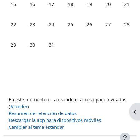
Sin eventos, lunes, 15 diciembre
Sin eventos, martes, 16 diciembre
Sin eventos, miércoles, 17 diciembre
Sin eventos, jueves, 18 diciembre
Sin eventos, viernes, 19 
Sin eventos, sáb
Sin eve
15
16
17
18
19
20
21
Sin eventos, lunes, 22 diciembre
Sin eventos, martes, 23 diciembre
Sin eventos, miércoles, 24 diciembre
Sin eventos, jueves, 25 diciembre
Sin eventos, viernes, 26 
Sin eventos, sáb
Sin eve
22
23
24
25
26
27
28
Sin eventos, lunes, 29 diciembre
Sin eventos, martes, 30 diciembre
Sin eventos, miércoles, 31 diciembre
29
30
31
En este momento está usando el acceso para invitados
(
Acceder
)
Ab
Resumen de retención de datos
Descargar la app para dispositivos móviles
Cambiar al tema estándar