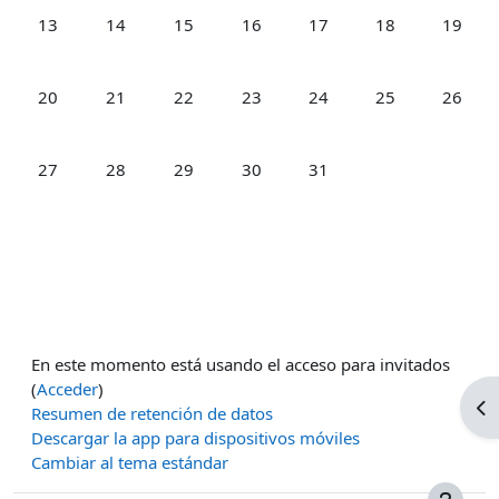
Sin eventos, lunes, 13 octubre
Sin eventos, martes, 14 octubre
Sin eventos, miércoles, 15 octubre
Sin eventos, jueves, 16 octubre
Sin eventos, viernes, 17 
Sin eventos, sáb
Sin even
13
14
15
16
17
18
19
Sin eventos, lunes, 20 octubre
Sin eventos, martes, 21 octubre
Sin eventos, miércoles, 22 octubre
Sin eventos, jueves, 23 octubre
Sin eventos, viernes, 24 
Sin eventos, sáb
Sin even
20
21
22
23
24
25
26
Sin eventos, lunes, 27 octubre
Sin eventos, martes, 28 octubre
Sin eventos, miércoles, 29 octubre
Sin eventos, jueves, 30 octubre
Sin eventos, viernes, 31 
27
28
29
30
31
En este momento está usando el acceso para invitados
(
Acceder
)
Ab
Resumen de retención de datos
Descargar la app para dispositivos móviles
Cambiar al tema estándar