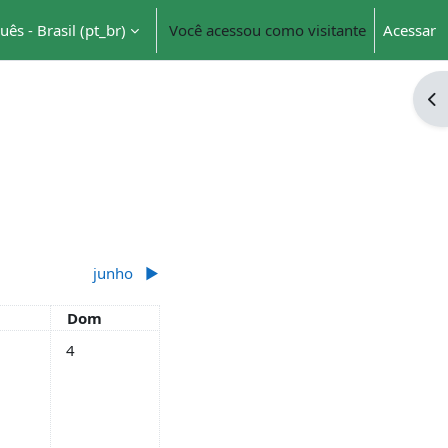
ês - Brasil ‎(pt_br)‎
Você acessou como visitante
Acessar
Ab
junho
▶︎
do
Domingo
Dom
a, 2 maio
ntos, sábado, 3 maio
Sem eventos, domingo, 4 maio
4