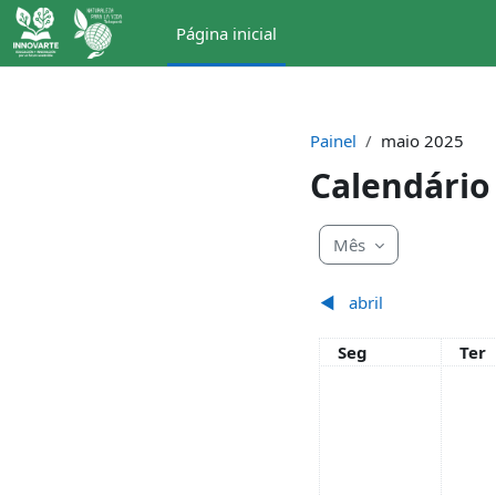
Ir para o conteúdo principal
Página inicial
Painel
maio 2025
Calendário
Mês
◀︎
abril
Segunda-feira
Terç
Seg
Ter