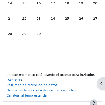
Sin eventos, lunes, 14 abril
Sin eventos, martes, 15 abril
Sin eventos, miércoles, 16 abril
Sin eventos, jueves, 17 abril
Sin eventos, viernes, 18 ab
Sin eventos, sába
Sin even
14
15
16
17
18
19
20
Sin eventos, lunes, 21 abril
Sin eventos, martes, 22 abril
Sin eventos, miércoles, 23 abril
Sin eventos, jueves, 24 abril
Sin eventos, viernes, 25 ab
Sin eventos, sába
Sin even
21
22
23
24
25
26
27
Sin eventos, lunes, 28 abril
Sin eventos, martes, 29 abril
Sin eventos, miércoles, 30 abril
28
29
30
En este momento está usando el acceso para invitados
(
Acceder
)
Ab
Resumen de retención de datos
Descargar la app para dispositivos móviles
Cambiar al tema estándar